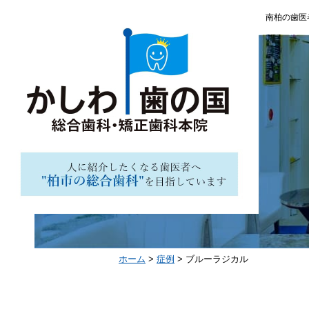
南柏の歯医
ホーム
>
症例
>
ブルーラジカル