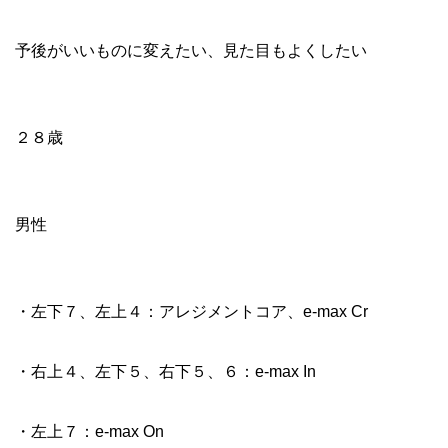
主訴
予後がいいものに変えたい、見た目もよくしたい
年齢
２８歳
性別
男性
治療箇所
・左下７、左上４：アレジメントコア、e-max Cr
・右上４、左下５、右下５、６：e-max In
・左上７：e-max On