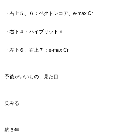
・右上５、６：ペクトンコア、e-max Cr
・右下４：ハイブリットIn
・左下６、右上７：e-max Cr
目的
予後がいいもの、見た目
副作用
染みる
来院年数
約６年