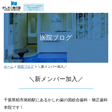
医院ブログ
ホーム
>
医院ブログ
>
＼新メンバー加入／
＼新メンバー加入／
千葉県柏市南柏駅にあるかしわ歯の国総合歯科・矯正歯科
本院です！